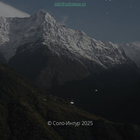
info@solointur.ru
© Соло-Интур 2025