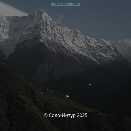
info@solointur.ru
© Соло-Интур 2025